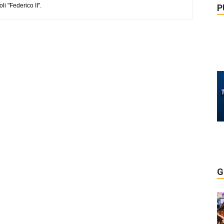
li "Federico II".
P
G