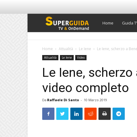
Super
Home
Guida T
Guida
Home
Attualità
Le Iene
Le Iene, scherzo a Ben
Attualità
Le Iene
Video
TV
Le Iene, scherzo
video completo
Da
Raffaele Di Santo
-
10 Marzo 2019