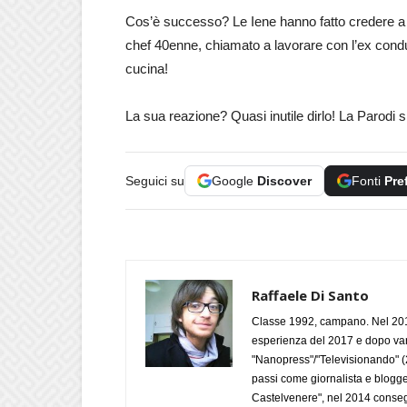
Cos’è successo? Le Iene hanno fatto credere a 
chef 40enne, chiamato a lavorare con l’ex condu
cucina!
La sua reazione? Quasi inutile dirlo! La Parod
Seguici su
Google
Discover
Fonti
Pre
Raffaele Di Santo
Classe 1992, campano. Nel 2019
esperienza del 2017 e dopo varie 
"Nanopress"/"Televisionando" (
passi come giornalista e blogge
Castelvenere", nel 2014 conseg