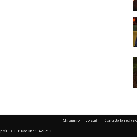
Chi siamo
Lo staff
Contatta la redazi
oli | C.F. P.Iva: 08723421213