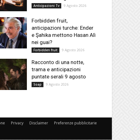
9 Agosto 2026
Anticipazioni Tv
Forbidden fruit,
anticipazioni turche: Ender
e Şahika mettono Hasan Alì
nei guai?
9 Agosto 2026
Forbidden fruit
Racconto di una notte,
trama e anticipazioni
puntate serali 9 agosto
9 Agosto 2026
Soap
one
Privacy
Disclaimer
Preferenze pubblicitarie