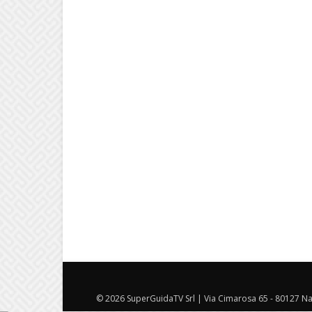
© 2026 SuperGuidaTV Srl | Via Cimarosa 65 - 80127 Nap