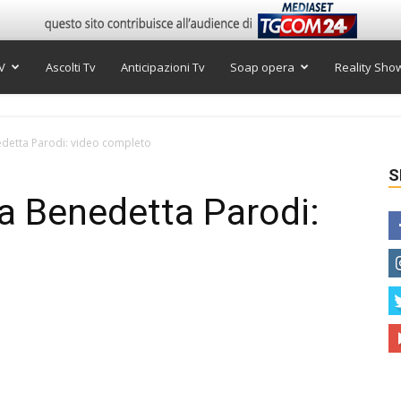
V
Ascolti Tv
Anticipazioni Tv
Soap opera
Reality Sho
edetta Parodi: video completo
S
 a Benedetta Parodi: