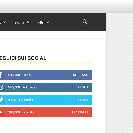
w
Serie TV
Altri
EGUICI SUI SOCIAL
540,000
Fans
MI PIACE
550,000
Follower
SEGUI
9,300
Follower
SEGUI
290,000
Iscritti
ISCRIVITI