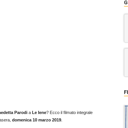
G
F
edetta Parodi
a
Le Iene
? Ecco il filmato integrale
tasera,
domenica 10 marzo 2019
.