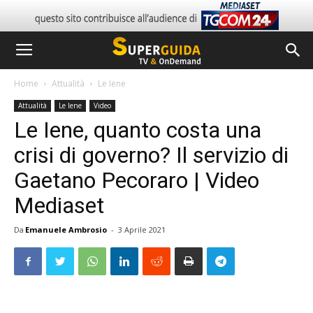
Home
Attualità
Le Iene
Attualità
Le Iene
Video
Le Iene, quanto costa una
crisi di governo? Il servizio di
Gaetano Pecoraro | Video
Mediaset
Da
Emanuele Ambrosio
-
3 Aprile 2021