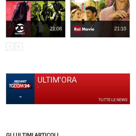
21:08
21:10
ULTIM'ORA
-
-
TUTTE LE NEWS
GLI ULTIMI ARTICOLI