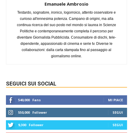
Emanuele Ambrosio
Testardo, sognatore, ironico, logorroico, attento osservatore e
curioso all'ennesima potenza. Campano di origini, ma alla
continua ricerca del suo posto nel mondo si laurea in Scienze
Politiche e contemporaneamente completa il percorso per
diventare Giornalista Pubblicista. Consumatore di dischi, tele-
dipendente, appassionato di cinema e serie tv. Diverse le
collaborazioni: dalla carta stampata fino al passaggio al
giornalismo online.
SEGUICI SUI SOCIAL
540,000
Fans
MI PIACE
550,000
Follower
SEGUI
9,300
Follower
SEGUI