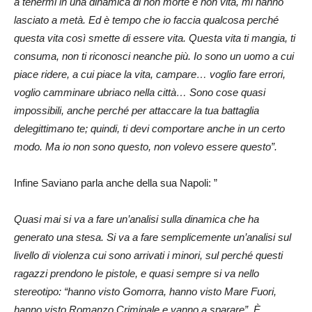
a tenermi in una dinamica di non morte e non vita, mi hanno
lasciato a metà. Ed è tempo che io faccia qualcosa perché
questa vita così smette di essere vita. Questa vita ti mangia, ti
consuma, non ti riconosci neanche più. Io sono un uomo a cui
piace ridere, a cui piace la vita, campare… voglio fare errori,
voglio camminare ubriaco nella città… Sono cose quasi
impossibili, anche perché per attaccare la tua battaglia
delegittimano te; quindi, ti devi comportare anche in un certo
modo. Ma io non sono questo, non volevo essere questo”.
Infine Saviano parla anche della sua Napoli: ”
Quasi mai si va a fare un’analisi sulla dinamica che ha
generato una stesa. Si va a fare semplicemente un’analisi sul
livello di violenza cui sono arrivati i minori, sul perché questi
ragazzi prendono le pistole, e quasi sempre si va nello
stereotipo: “hanno visto Gomorra, hanno visto Mare Fuori,
hanno visto Romanzo Criminale e vanno a sparare”. È