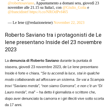
@robertosaviano
. Appuntamento a domani sera, giovedì 23
novembre alle 21.15 su Italia1, con
@Giulio_Golia
e
@francidistef
https://t.co/NROdPvf465
— Le Iene (@redazioneiene)
November 22, 2023
Roberto Saviano tra i protagonisti de Le
Iene presentano Inside del 23 novembre
2023
La
denuncia di Roberto Saviano
durante la puntata di
stasera, giovedì 23 novembre 2023, de Le Iene presentano
Inside è forte e chiara. “
Se tu accendi la luce, stai in qualche
modo collaborando ad affossare un sistema. Se vai a Scampia
trovi “Saviano merda”, “non siamo Gomorra”, e non c’è un “Di
Lauro merda”, mai
” – ha detto il giornalista e scrittore che,
dopo aver denunciato la camorra e i giri illeciti vive sotto scorta
da 17 anni.