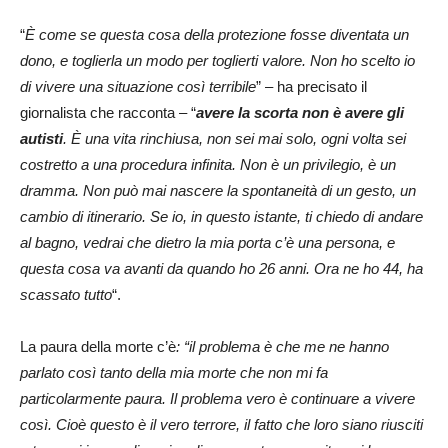
“
È come se questa cosa della protezione fosse diventata un
dono, e toglierla un modo per toglierti valore. Non ho scelto io
di vivere una situazione così terribile
” – ha precisato il
giornalista che racconta – “
avere la scorta non è avere gli
autisti
. È una vita rinchiusa, non sei mai solo, ogni volta sei
costretto a una procedura infinita. Non è un privilegio, è un
dramma. Non può mai nascere la spontaneità di un gesto, un
cambio di itinerario. Se io, in questo istante, ti chiedo di andare
al bagno, vedrai che dietro la mia porta c’è una persona, e
questa cosa va avanti da quando ho 26 anni. Ora ne ho 44, ha
scassato tutto
“.
La paura della morte c’è
: “il problema è che me ne hanno
parlato così tanto della mia morte che non mi fa
particolarmente paura. Il problema vero è continuare a vivere
così. Cioè questo è il vero terrore, il fatto che loro siano riusciti