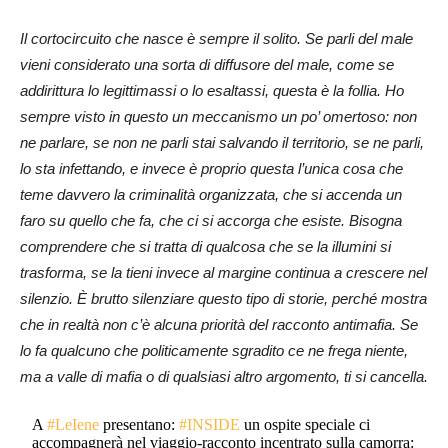
Il cortocircuito che nasce è sempre il solito. Se parli del male
vieni considerato una sorta di diffusore del male, come se
addirittura lo legittimassi o lo esaltassi, questa è la follia. Ho
sempre visto in questo un meccanismo un po’ omertoso: non
ne parlare, se non ne parli stai salvando il territorio, se ne parli,
lo sta infettando, e invece è proprio questa l’unica cosa che
teme davvero la criminalità organizzata, che si accenda un
faro su quello che fa, che ci si accorga che esiste. Bisogna
comprendere che si tratta di qualcosa che se la illumini si
trasforma, se la tieni invece al margine continua a crescere nel
silenzio. È brutto silenziare questo tipo di storie, perché mostra
che in realtà non c’è alcuna priorità del racconto antimafia. Se
lo fa qualcuno che politicamente sgradito ce ne frega niente,
ma a valle di mafia o di qualsiasi altro argomento, ti si cancella.
A
#LeIene
presentano:
#INSIDE
un ospite speciale ci
accompagnerà nel viaggio-racconto incentrato sulla camorra: