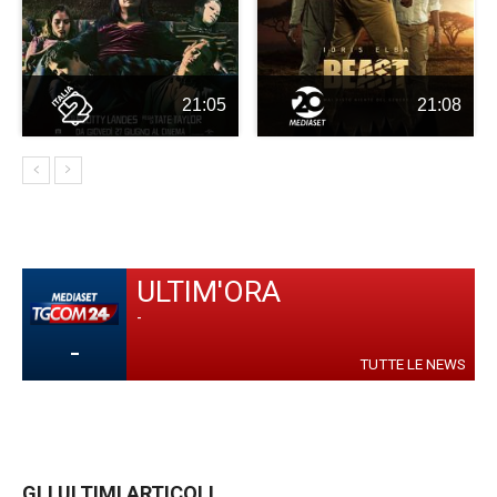
21:05
21:08
ULTIM'ORA
-
-
TUTTE LE NEWS
GLI ULTIMI ARTICOLI