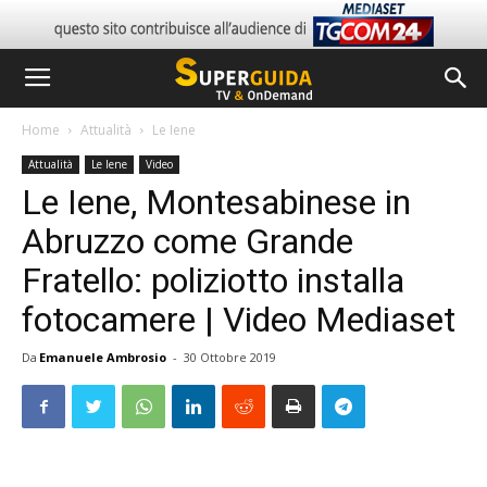
Home
Attualità
Le Iene
Attualità
Le Iene
Video
Le Iene, Montesabinese in
Abruzzo come Grande
Fratello: poliziotto installa
fotocamere | Video Mediaset
Da
Emanuele Ambrosio
-
30 Ottobre 2019