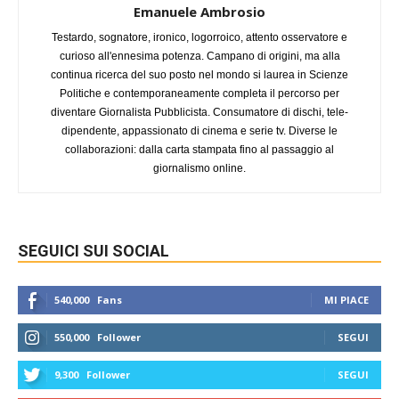
Emanuele Ambrosio
Testardo, sognatore, ironico, logorroico, attento osservatore e
curioso all'ennesima potenza. Campano di origini, ma alla
continua ricerca del suo posto nel mondo si laurea in Scienze
Politiche e contemporaneamente completa il percorso per
diventare Giornalista Pubblicista. Consumatore di dischi, tele-
dipendente, appassionato di cinema e serie tv. Diverse le
collaborazioni: dalla carta stampata fino al passaggio al
giornalismo online.
SEGUICI SUI SOCIAL
540,000
Fans
MI PIACE
550,000
Follower
SEGUI
9,300
Follower
SEGUI