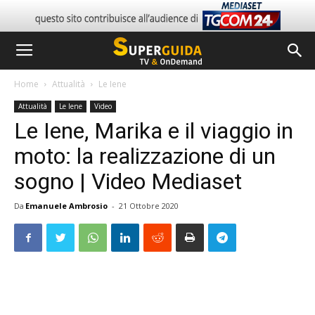
Home
Attualità
Le Iene
Attualità
Le Iene
Video
Le Iene, Marika e il viaggio in
moto: la realizzazione di un
sogno | Video Mediaset
Da
Emanuele Ambrosio
-
21 Ottobre 2020