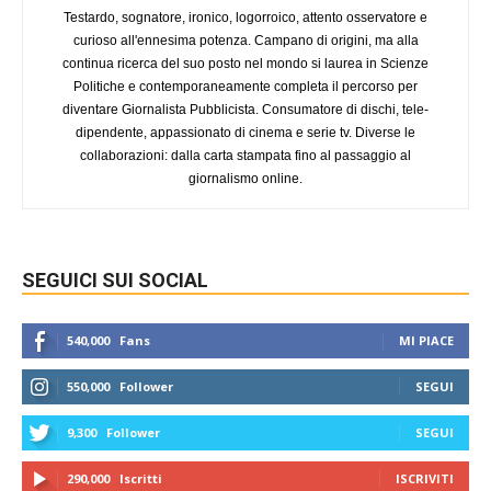
Testardo, sognatore, ironico, logorroico, attento osservatore e
curioso all'ennesima potenza. Campano di origini, ma alla
continua ricerca del suo posto nel mondo si laurea in Scienze
Politiche e contemporaneamente completa il percorso per
diventare Giornalista Pubblicista. Consumatore di dischi, tele-
dipendente, appassionato di cinema e serie tv. Diverse le
collaborazioni: dalla carta stampata fino al passaggio al
giornalismo online.
SEGUICI SUI SOCIAL
540,000
Fans
MI PIACE
550,000
Follower
SEGUI
9,300
Follower
SEGUI
290,000
Iscritti
ISCRIVITI