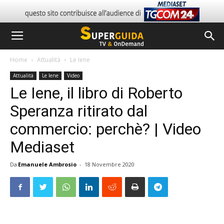
Home
Attualità
Le Iene
Attualità
Le Iene
Video
Le Iene, il libro di Roberto
Speranza ritirato dal
commercio: perchè? | Video
Mediaset
Da
Emanuele Ambrosio
-
18 Novembre 2020