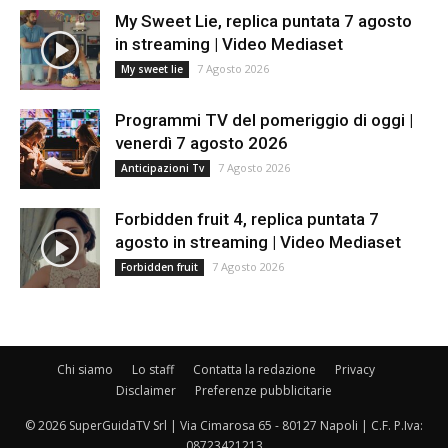
My Sweet Lie, replica puntata 7 agosto
in streaming | Video Mediaset
7 Agosto 2026
My sweet lie
Programmi TV del pomeriggio di oggi |
venerdì 7 agosto 2026
7 Agosto 2026
Anticipazioni Tv
Forbidden fruit 4, replica puntata 7
agosto in streaming | Video Mediaset
7 Agosto 2026
Forbidden fruit
Chi siamo
Lo staff
Contatta la redazione
Privacy
Disclaimer
Preferenze pubblicitarie
© 2026 SuperGuidaTV Srl | Via Cimarosa 65 - 80127 Napoli | C.F. P.Iva:
08723421213