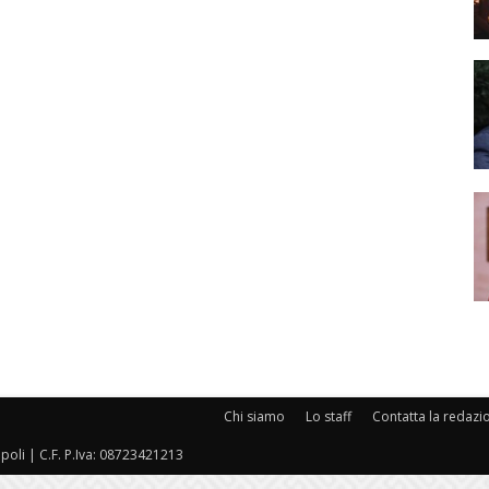
Chi siamo
Lo staff
Contatta la redazi
oli | C.F. P.Iva: 08723421213