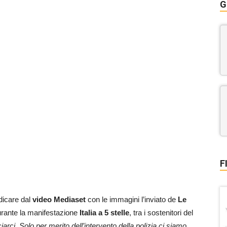
G
F
dicare dal
video Mediaset
con le immagini l’inviato de
Le
rante la manifestazione
Italia a 5 stelle
, tra i sostenitori del
iarci. Solo per merito dell’intervento della polizia ci siamo