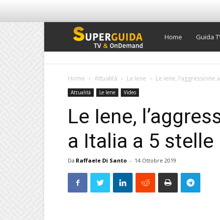
Super
Home
Guida T
Guida
Home
Attualità
Le Iene
Le Iene, l’aggressione a 
Attualità
Le Iene
Video
TV
Le Iene, l’aggres
a Italia a 5 stell
Da
Raffaele Di Santo
-
14 Ottobre 2019