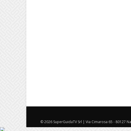
© 2026 SuperGuidaTV Srl | Via Cimarosa 65 - 80127 Nap