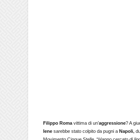
Filippo Roma
vittima di un’
aggressione
? A giu
Iene
sarebbe stato colpito da pugni a
Napoli,
du
Movimento Cinque Stelle. “
Hanno cercato di linc