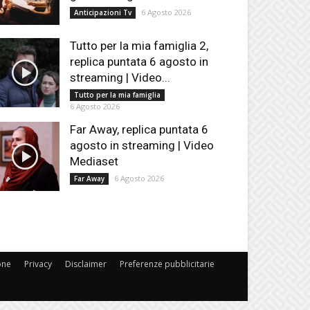
6 Agosto 2026
Anticipazioni Tv
Tutto per la mia famiglia 2,
replica puntata 6 agosto in
streaming | Video...
Tutto per la mia famiglia
6 Agosto 2026
Far Away, replica puntata 6
agosto in streaming | Video
Mediaset
6 Agosto 2026
Far Away
one
Privacy
Disclaimer
Preferenze pubblicitarie