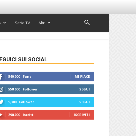
w
Serie TV
Altri
EGUICI SUI SOCIAL
540,000
Fans
MI PIACE
550,000
Follower
SEGUI
9,300
Follower
SEGUI
290,000
Iscritti
ISCRIVITI