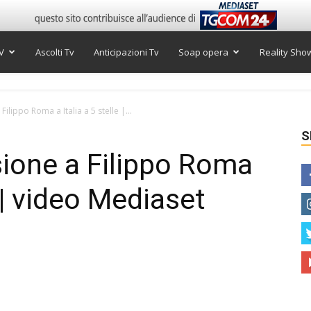
V
Ascolti Tv
Anticipazioni Tv
Soap opera
Reality Sho
Filippo Roma a Italia a 5 stelle |...
S
sione a Filippo Roma
e | video Mediaset