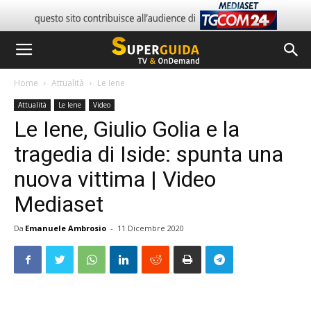
Home
Attualità
Le Iene
Attualità
Le Iene
Video
Le Iene, Giulio Golia e la
tragedia di Iside: spunta una
nuova vittima | Video
Mediaset
Da
Emanuele Ambrosio
-
11 Dicembre 2020