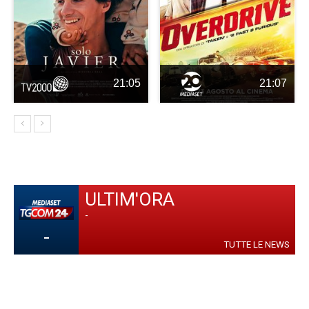
21:05
21:07
ULTIM'ORA
-
-
TUTTE LE NEWS