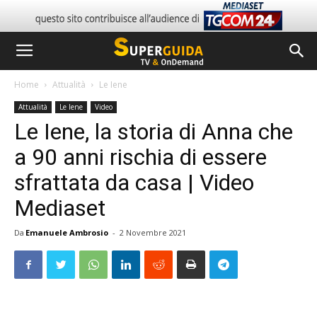
Home
Attualità
Le Iene
Attualità
Le Iene
Video
Le Iene, la storia di Anna che
a 90 anni rischia di essere
sfrattata da casa | Video
Mediaset
Da
Emanuele Ambrosio
-
2 Novembre 2021