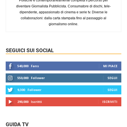
Politiche e contemporaneamente completa il percorso per
diventare Giornalista Pubblicista. Consumatore di dischi, tele-
dipendente, appassionato di cinema e serie tv. Diverse le
collaborazioni: dalla carta stampata fino al passaggio al
giornalismo online.
SEGUICI SUI SOCIAL
540,000
Fans
MI PIACE
550,000
Follower
SEGUI
9,300
Follower
SEGUI
290,000
Iscritti
ISCRIVITI
GUIDA TV