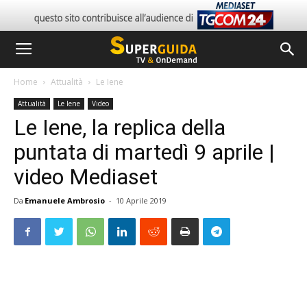
Home
Attualità
Le Iene
Attualità
Le Iene
Video
Le Iene, la replica della
puntata di martedì 9 aprile |
video Mediaset
Da
Emanuele Ambrosio
-
10 Aprile 2019