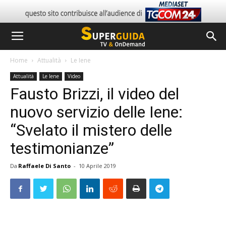
Home
Attualità
Le Iene
Attualità
Le Iene
Video
Fausto Brizzi, il video del
nuovo servizio delle Iene:
“Svelato il mistero delle
testimonianze”
Da
Raffaele Di Santo
-
10 Aprile 2019