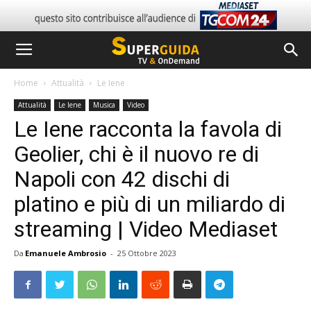
Home
Attualità
Le Iene
Attualità
Le Iene
Musica
Video
Le Iene racconta la favola di
Geolier, chi è il nuovo re di
Napoli con 42 dischi di
platino e più di un miliardo di
streaming | Video Mediaset
Da
Emanuele Ambrosio
-
25 Ottobre 2023