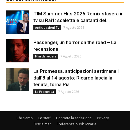
TIM Summer Hits 2026 Remix stasera in
tv su Rai1: scaletta e cantanti del...
7 Agosto 2026
Anticipazioni Tv
Passenger, un horror on the road – La
recensione
7 Agosto 2026
Film da vedere
La Promessa, anticipazioni settimanali
dall’8 al 14 agosto: Ricardo lascia la
tenuta, torna Pia
7 Agosto 2026
La Promessa
Chi siamo
Lo staff
Contatta la redazione
Privacy
Disclaimer
Preferenze pubblicitarie