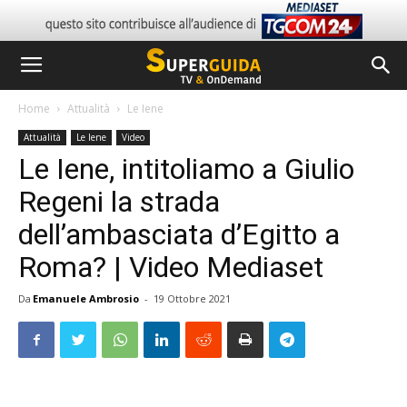
Home
Attualità
Le Iene
Attualità
Le Iene
Video
Le Iene, intitoliamo a Giulio
Regeni la strada
dell’ambasciata d’Egitto a
Roma? | Video Mediaset
Da
Emanuele Ambrosio
-
19 Ottobre 2021