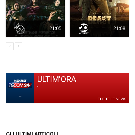
21:05
21:08
ULTIM'ORA
-
-
TUTTE LE NEWS
GLI ULTIMI ARTICOLI