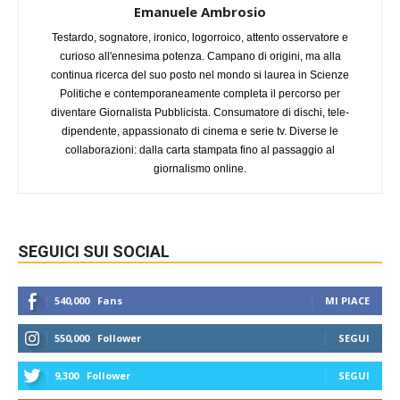
Emanuele Ambrosio
Testardo, sognatore, ironico, logorroico, attento osservatore e
curioso all'ennesima potenza. Campano di origini, ma alla
continua ricerca del suo posto nel mondo si laurea in Scienze
Politiche e contemporaneamente completa il percorso per
diventare Giornalista Pubblicista. Consumatore di dischi, tele-
dipendente, appassionato di cinema e serie tv. Diverse le
collaborazioni: dalla carta stampata fino al passaggio al
giornalismo online.
SEGUICI SUI SOCIAL
540,000
Fans
MI PIACE
550,000
Follower
SEGUI
9,300
Follower
SEGUI