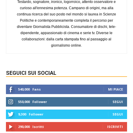
Testardo, sognatore, ironico, logorroico, attento osservatore e
curioso all'ennesima potenza. Campano di origini, ma alla
continua ricerca del suo posto nel mondo si laurea in Scienze
Politiche e contemporaneamente completa il percorso per
diventare Giornalista Pubblicista. Consumatore di dischi, tele-
dipendente, appassionato di cinema e serie tv. Diverse le
collaborazioni: dalla carta stampata fino al passaggio al
giornalismo online.
SEGUICI SUI SOCIAL
540,000
Fans
MI PIACE
550,000
Follower
SEGUI
9,300
Follower
SEGUI
290,000
Iscritti
ISCRIVITI