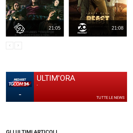
21:05
21:08
ULTIM'ORA
-
-
TUTTE LE NEWS
GLI ULTIMI ARTICOLI