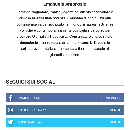
Emanuele Ambrosio
Testardo, sognatore, ironico, logorroico, attento osservatore e
curioso all'ennesima potenza. Campano di origini, ma alla
continua ricerca del suo posto nel mondo si laurea in Scienze
Politiche e contemporaneamente completa il percorso per
diventare Giornalista Pubblicista. Consumatore di dischi, tele-
dipendente, appassionato di cinema e serie tv. Diverse le
collaborazioni: dalla carta stampata fino al passaggio al
giornalismo online.
SEGUICI SUI SOCIAL
540,000
Fans
MI PIACE
550,000
Follower
SEGUI
9,300
Follower
SEGUI