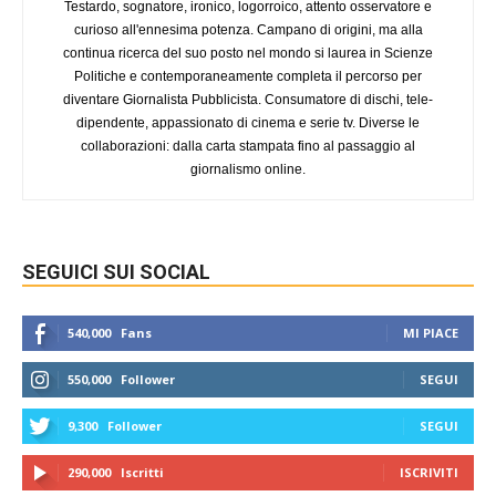
Testardo, sognatore, ironico, logorroico, attento osservatore e
curioso all'ennesima potenza. Campano di origini, ma alla
continua ricerca del suo posto nel mondo si laurea in Scienze
Politiche e contemporaneamente completa il percorso per
diventare Giornalista Pubblicista. Consumatore di dischi, tele-
dipendente, appassionato di cinema e serie tv. Diverse le
collaborazioni: dalla carta stampata fino al passaggio al
giornalismo online.
SEGUICI SUI SOCIAL
540,000
Fans
MI PIACE
550,000
Follower
SEGUI
9,300
Follower
SEGUI
290,000
Iscritti
ISCRIVITI