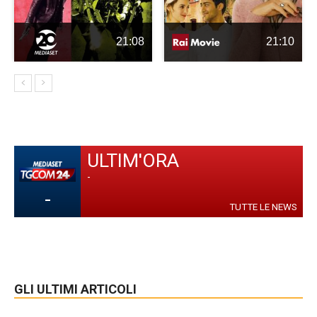
21:08
21:10
ULTIM'ORA
-
-
TUTTE LE NEWS
GLI ULTIMI ARTICOLI