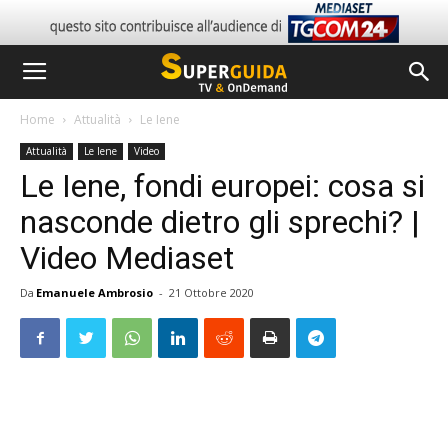
Home
Attualità
Le Iene
Attualità
Le Iene
Video
Le Iene, fondi europei: cosa si
nasconde dietro gli sprechi? |
Video Mediaset
Da
Emanuele Ambrosio
-
21 Ottobre 2020