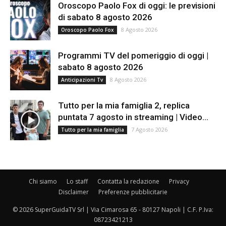
Oroscopo Paolo Fox di oggi: le previsioni
di sabato 8 agosto 2026
8 Agosto 2026
Oroscopo Paolo Fox
Programmi TV del pomeriggio di oggi |
sabato 8 agosto 2026
8 Agosto 2026
Anticipazioni Tv
Tutto per la mia famiglia 2, replica
puntata 7 agosto in streaming | Video...
7 Agosto 2026
Tutto per la mia famiglia
Chi siamo
Lo staff
Contatta la redazione
Privacy
Disclaimer
Preferenze pubblicitarie
© 2026 SuperGuidaTV Srl | Via Cimarosa 65 - 80127 Napoli | C.F. P.Iva:
08723421213