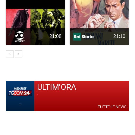
21:08
21:10
ULTIM'ORA
-
-
TUTTE LE NEWS