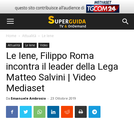
Home
Attualità
Le Iene
Attualità
Le Iene
Video
Le Iene, Filippo Roma
incontra il leader della Lega
Matteo Salvini | Video
Mediaset
Da
Emanuele Ambrosio
-
23 Ottobre 2019