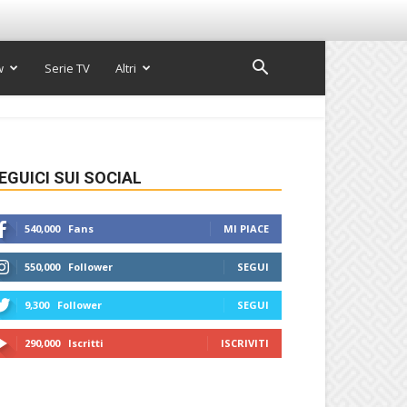
w
Serie TV
Altri
EGUICI SUI SOCIAL
540,000
Fans
MI PIACE
550,000
Follower
SEGUI
9,300
Follower
SEGUI
290,000
Iscritti
ISCRIVITI