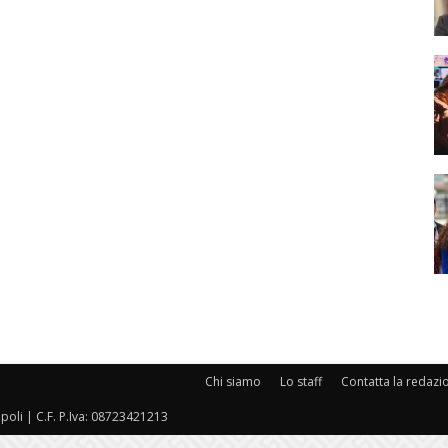
Chi siamo
Lo staff
Contatta la redazi
oli | C.F. P.Iva: 08723421213