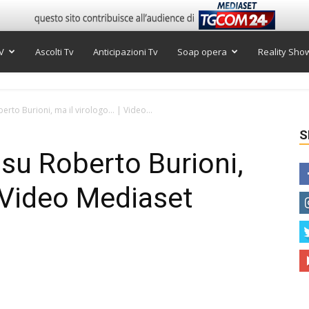
V
Ascolti Tv
Anticipazioni Tv
Soap opera
Reality Sho
berto Burioni, ma il virologo… | Video...
S
 su Roberto Burioni,
| Video Mediaset