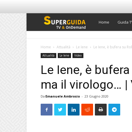
Super
Home
Guida T
Guida
Home
Attualità
Le Iene
Le Iene, è bufera su Ro
Attualità
Le Iene
Video
TV
Le Iene, è bufera
ma il virologo… 
Da
Emanuele Ambrosio
-
23 Giugno 2020