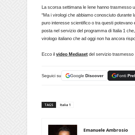
La scorsa settimana le Iene hanno trasmesso un s
“Ma i virologi che abbiamo conosciuto durante l
puro interesse scientifico o tra questi potevano 
posta nel servizio del programma di Italia 1 che
virologo italiano che ad oggi non ha ancora ris
Ecco il
video Mediaset
del servizio trasmesso n
Seguici su
Google
Discover
Fonti
Pre
TAGS
Italia 1
Emanuele Ambrosio