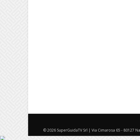
© 2026 SuperGuidaTV Srl | Via Cimarosa 65 - 80127 Nap