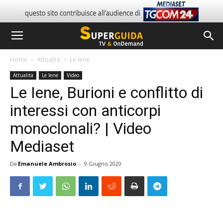
Home
Attualità
Le Iene
Attualità
Le Iene
Video
Le Iene, Burioni e conflitto di
interessi con anticorpi
monoclonali? | Video
Mediaset
Da
Emanuele Ambrosio
-
9 Giugno 2020