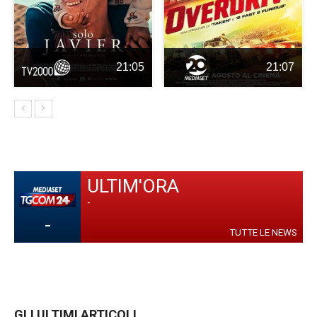
21:05
21:07
ULTIM'ORA
-
-
TUTTE LE NEWS
GLI ULTIMI ARTICOLI