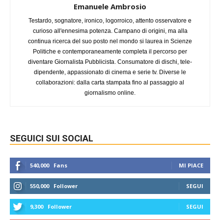
Emanuele Ambrosio
Testardo, sognatore, ironico, logorroico, attento osservatore e
curioso all'ennesima potenza. Campano di origini, ma alla
continua ricerca del suo posto nel mondo si laurea in Scienze
Politiche e contemporaneamente completa il percorso per
diventare Giornalista Pubblicista. Consumatore di dischi, tele-
dipendente, appassionato di cinema e serie tv. Diverse le
collaborazioni: dalla carta stampata fino al passaggio al
giornalismo online.
SEGUICI SUI SOCIAL
540,000
Fans
MI PIACE
550,000
Follower
SEGUI
9,300
Follower
SEGUI