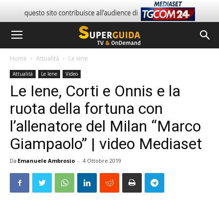
Home
Attualità
Le Iene
Attualità
Le Iene
Video
Le Iene, Corti e Onnis e la
ruota della fortuna con
l’allenatore del Milan “Marco
Giampaolo” | video Mediaset
Da
Emanuele Ambrosio
-
4 Ottobre 2019