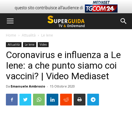
Home
Attualità
Le Iene
Attualità
Le Iene
Video
Coronavirus e influenza a Le
Iene: a che punto siamo coi
vaccini? | Video Mediaset
Da
Emanuele Ambrosio
-
15 Ottobre 2020