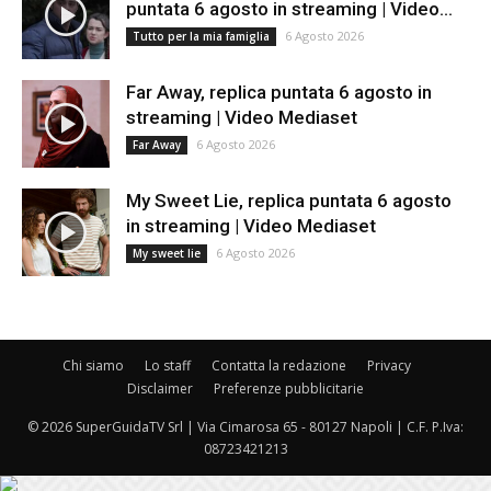
puntata 6 agosto in streaming | Video...
6 Agosto 2026
Tutto per la mia famiglia
Far Away, replica puntata 6 agosto in
streaming | Video Mediaset
6 Agosto 2026
Far Away
My Sweet Lie, replica puntata 6 agosto
in streaming | Video Mediaset
6 Agosto 2026
My sweet lie
Chi siamo
Lo staff
Contatta la redazione
Privacy
Disclaimer
Preferenze pubblicitarie
© 2026 SuperGuidaTV Srl | Via Cimarosa 65 - 80127 Napoli | C.F. P.Iva:
08723421213