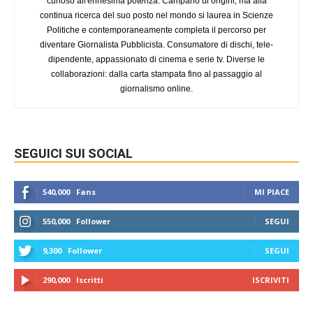
curioso all'ennesima potenza. Campano di origini, ma alla
continua ricerca del suo posto nel mondo si laurea in Scienze
Politiche e contemporaneamente completa il percorso per
diventare Giornalista Pubblicista. Consumatore di dischi, tele-
dipendente, appassionato di cinema e serie tv. Diverse le
collaborazioni: dalla carta stampata fino al passaggio al
giornalismo online.
SEGUICI SUI SOCIAL
540,000
Fans
MI PIACE
550,000
Follower
SEGUI
9,300
Follower
SEGUI
290,000
Iscritti
ISCRIVITI