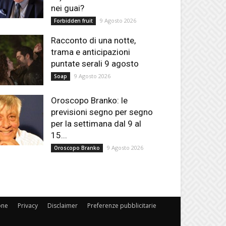
nei guai?
9 Agosto 2026
Forbidden fruit
Racconto di una notte,
trama e anticipazioni
puntate serali 9 agosto
9 Agosto 2026
Soap
Oroscopo Branko: le
previsioni segno per segno
per la settimana dal 9 al
15...
9 Agosto 2026
Oroscopo Branko
one
Privacy
Disclaimer
Preferenze pubblicitarie