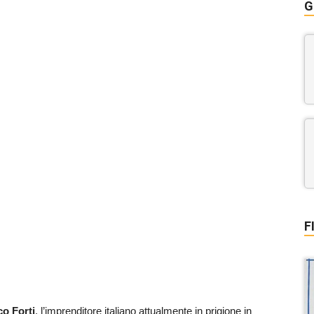
G
F
co Forti
, l’imprenditore italiano attualmente in prigione in