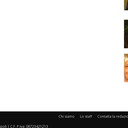
Chi siamo
Lo staff
Contatta la redazi
oli | C.F. P.Iva: 08723421213