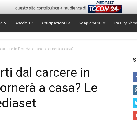
V
Ascolti Tv
Anticipazioni Tv
Soap opera
Reality Sho
 carcere in Florida: quando tornerà a casa?...
S
rti dal carcere in
tornerà a casa? Le
ediaset