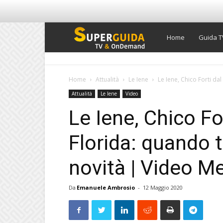
Super
Home
Guida T
Guida
Home
Attualità
Le Iene
Le Iene, Chico Forti dal
Attualità
Le Iene
Video
TV
Le Iene, Chico Fo
Florida: quando 
novità | Video M
Da
Emanuele Ambrosio
-
12 Maggio 2020