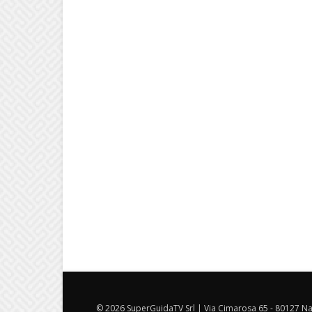
© 2026 SuperGuidaTV Srl | Via Cimarosa 65 - 80127 Nap