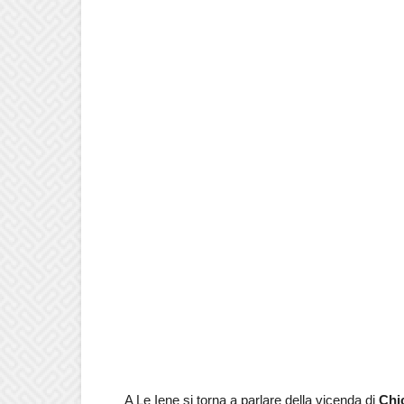
A Le Iene si torna a parlare della vicenda di
Chi