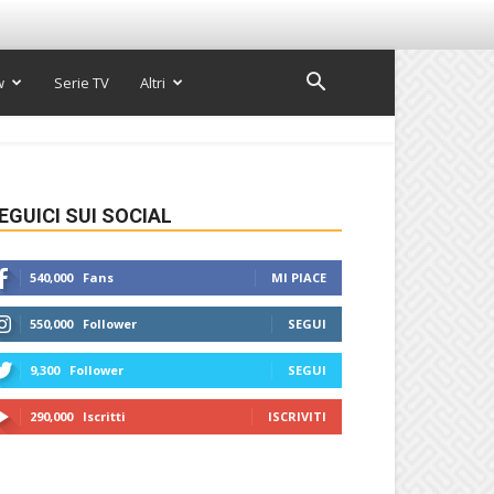
w
Serie TV
Altri
EGUICI SUI SOCIAL
540,000
Fans
MI PIACE
550,000
Follower
SEGUI
9,300
Follower
SEGUI
290,000
Iscritti
ISCRIVITI