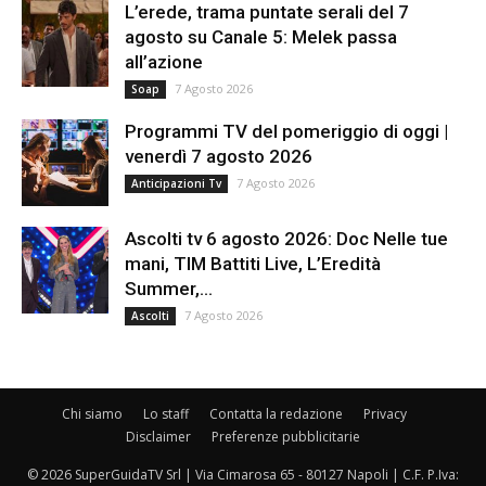
L’erede, trama puntate serali del 7
agosto su Canale 5: Melek passa
all’azione
7 Agosto 2026
Soap
Programmi TV del pomeriggio di oggi |
venerdì 7 agosto 2026
7 Agosto 2026
Anticipazioni Tv
Ascolti tv 6 agosto 2026: Doc Nelle tue
mani, TIM Battiti Live, L’Eredità
Summer,...
7 Agosto 2026
Ascolti
Chi siamo
Lo staff
Contatta la redazione
Privacy
Disclaimer
Preferenze pubblicitarie
© 2026 SuperGuidaTV Srl | Via Cimarosa 65 - 80127 Napoli | C.F. P.Iva: