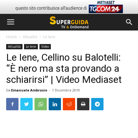
Home
Attualità
Le Iene
Attualità
Le Iene
Video
Le Iene, Cellino su Balotelli:
“È nero ma sta provando a
schiarirsi” | Video Mediaset
Da
Emanuele Ambrosio
-
1 Dicembre 2019