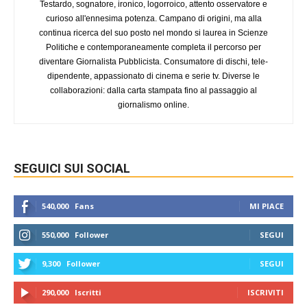
Testardo, sognatore, ironico, logorroico, attento osservatore e
curioso all'ennesima potenza. Campano di origini, ma alla
continua ricerca del suo posto nel mondo si laurea in Scienze
Politiche e contemporaneamente completa il percorso per
diventare Giornalista Pubblicista. Consumatore di dischi, tele-
dipendente, appassionato di cinema e serie tv. Diverse le
collaborazioni: dalla carta stampata fino al passaggio al
giornalismo online.
SEGUICI SUI SOCIAL
540,000
Fans
MI PIACE
550,000
Follower
SEGUI
9,300
Follower
SEGUI
290,000
Iscritti
ISCRIVITI