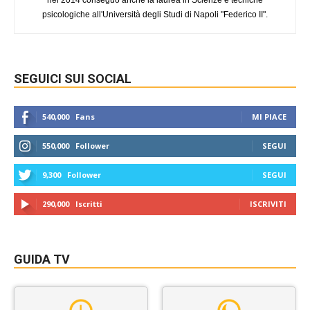
nel 2014 conseguo anche la laurea in Scienze e tecniche
psicologiche all'Università degli Studi di Napoli "Federico II".
SEGUICI SUI SOCIAL
540,000
Fans
MI PIACE
550,000
Follower
SEGUI
9,300
Follower
SEGUI
290,000
Iscritti
ISCRIVITI
GUIDA TV