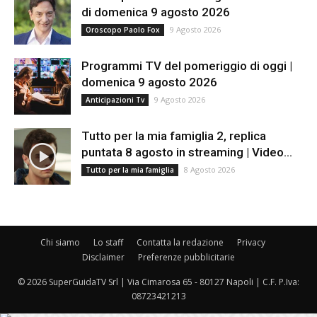
di domenica 9 agosto 2026
9 Agosto 2026
Oroscopo Paolo Fox
Programmi TV del pomeriggio di oggi |
domenica 9 agosto 2026
9 Agosto 2026
Anticipazioni Tv
Tutto per la mia famiglia 2, replica
puntata 8 agosto in streaming | Video...
8 Agosto 2026
Tutto per la mia famiglia
Chi siamo
Lo staff
Contatta la redazione
Privacy
Disclaimer
Preferenze pubblicitarie
© 2026 SuperGuidaTV Srl | Via Cimarosa 65 - 80127 Napoli | C.F. P.Iva:
08723421213