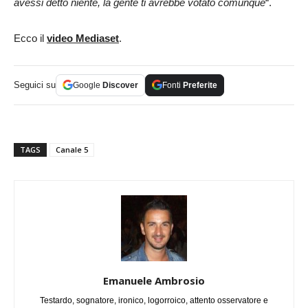
avessi detto niente, la gente ti avrebbe votato comunque
“.
Ecco il
video Mediaset
.
Seguici su
Google
Discover
Fonti
Preferite
TAGS
Canale 5
Emanuele Ambrosio
Testardo, sognatore, ironico, logorroico, attento osservatore e