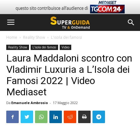
Home
Reality Show
L'isola dei famosi
Reality Show
L'isola dei famosi
Video
Laura Maddaloni scontro con
Vladimir Luxuria a L’Isola dei
Famosi 2022 | Video
Mediaset
Da
Emanuele Ambrosio
-
17 Maggio 2022