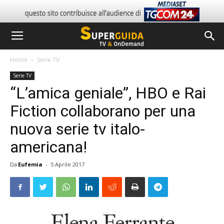
Home
Serie TV
Serie TV
“L’amica geniale”, HBO e Rai
Fiction collaborano per una
nuova serie tv italo-
americana!
Da
Eufemia
-
5 Aprile 2017