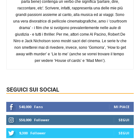
parla bene) contenga un verbo che significa 'parlare, dire,
raccontare, etc'. Scrivere, infatti, rappresenta una delle mie più
grandi passioni assieme al canto, alla musica ed ai viaggi. Sono
una vera divoratrice di pellicole cinematografiche, amo i ‘courtroom
drama’ - i film che si svolgono prevalentemente nelle aule di
giustizia - e tutti i thriller. Per me, attori come Al Pacino, Robert De
Niro e Jack Nicholson sono mostri sacri del cinema. Le serie tv che
non smetterei mai di rivedere, invece, sono ‘Gomorra’, ‘How to get
away with murder’ e ‘Lie to me’ (anche se vorrei trovare il tempo
per vedere ‘House of cards’ e ‘Mad Men’).
SEGUICI SUI SOCIAL
540,000
Fans
MI PIACE
550,000
Follower
SEGUI
9,300
Follower
SEGUI