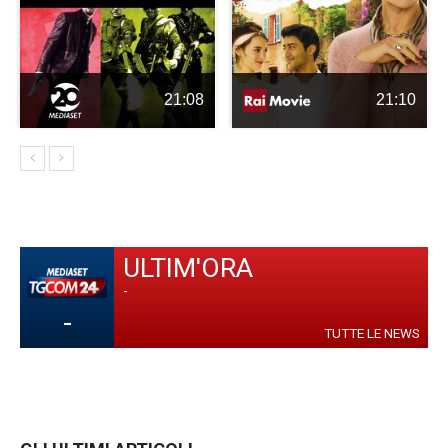
21:08
21:10
ULTIM'ORA
-
-
TUTTE LE NEWS