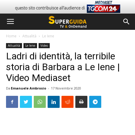
Home
Attualità
Le Iene
Attualità
Le Iene
Video
Ladri di identità, la terribile
storia di Barbara a Le Iene |
Video Mediaset
Da
Emanuele Ambrosio
-
17 Novembre 2020