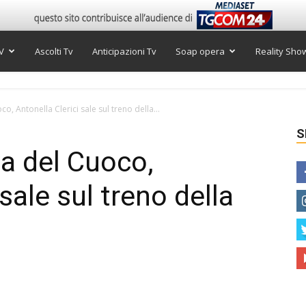
V
Ascolti Tv
Anticipazioni Tv
Soap opera
Reality Sho
o, Antonella Clerici sale sul treno della...
S
va del Cuoco,
sale sul treno della