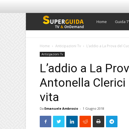
Super
Home
Guida T
Guida
Home
Anticipazioni Tv
L’addio a La Prova del Cuoc
Anticipazioni Tv
TV
L’addio a La Pro
Antonella Clerici 
vita
Da
Emanuele Ambrosio
-
1 Giugno 2018