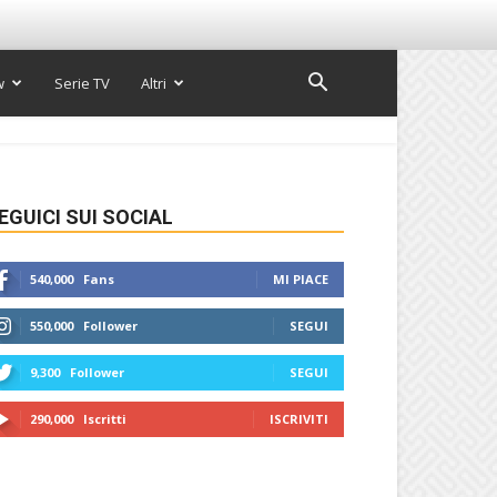
w
Serie TV
Altri
EGUICI SUI SOCIAL
540,000
Fans
MI PIACE
550,000
Follower
SEGUI
9,300
Follower
SEGUI
290,000
Iscritti
ISCRIVITI