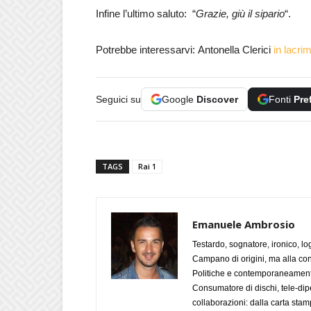
Infine l’ultimo saluto: “
Grazie, giù il sipario
“.
Potrebbe interessarvi: Antonella Clerici
in lacri
Seguici su
Google
Discover
Fonti
Pre
TAGS
Rai 1
Emanuele Ambrosio
Testardo, sognatore, ironico, l
Campano di origini, ma alla con
Politiche e contemporaneamente 
Consumatore di dischi, tele-dip
collaborazioni: dalla carta stam