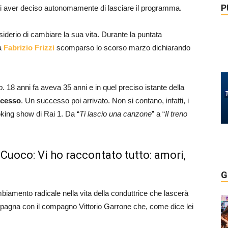
P
di aver deciso autonomamente di lasciare il programma.
siderio di cambiare la sua vita. Durante la puntata
ga
Fabrizio Frizzi
scomparso lo scorso marzo dichiarando
o
. 18 anni fa aveva 35 anni e in quel preciso istante della
ccesso
. Un successo poi arrivato. Non si contano, infatti, i
oking show di Rai 1. Da “
Ti lascio una canzone
” a “
Il treno
 Cuoco: Vi ho raccontato tutto: amori,
G
amento radicale nella vita della conduttrice che lascerà
pagna con il compagno Vittorio Garrone che, come dice lei