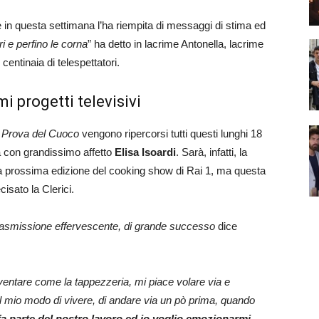
he in questa settimana l’ha riempita di messaggi di stima ed
ri e perfino le corna
” ha detto in lacrime Antonella, lacrime
centinaia di telespettatori.
mi progetti televisivi
 Prova del Cuoco
vengono ripercorsi tutti questi lunghi 18
ta con grandissimo affetto
Elisa Isoardi
. Sarà, infatti, la
la prossima edizione del cooking show di Rai 1, ma questa
isato la Clerici.
 trasmissione effervescente, di grande successo
dice
iventare come la tappezzeria, mi piace volare via e
 il mio modo di vivere, di andare via un pò prima, quando
a parte del nostro lavoro ed io voglio emozionarmi