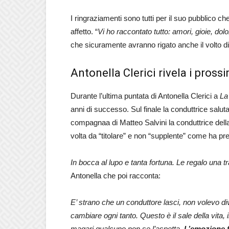
I ringraziamenti sono tutti per il suo pubblico c
affetto. “
Vi ho raccontato tutto: amori, gioie, dolo
che sicuramente avranno rigato anche il volto di 
Antonella Clerici rivela i prossi
Durante l’ultima puntata di Antonella Clerici a
La
anni di successo. Sul finale la conduttrice salu
compagnaa di Matteo Salvini la conduttrice del
volta da “titolare” e non “supplente” come ha prec
In bocca al lupo e tanta fortuna. Le regalo una
Antonella che poi racconta:
E’ strano che un conduttore lasci, non volevo d
cambiare ogni tanto. Questo è il sale della vita,
magari qualcuno non se l’aspetta.
L’emozione f