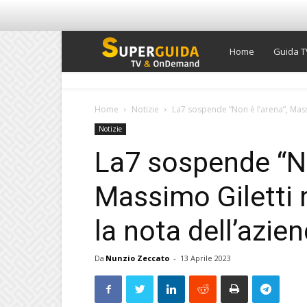
Super
Home
Guida T
Guida
Home
Notizie
La7 sospende “Non è l’arena”, Massi
Notizie
TV
La7 sospende “No
Massimo Giletti 
la nota dell’azie
Da
Nunzio Zeccato
-
13 Aprile 2023