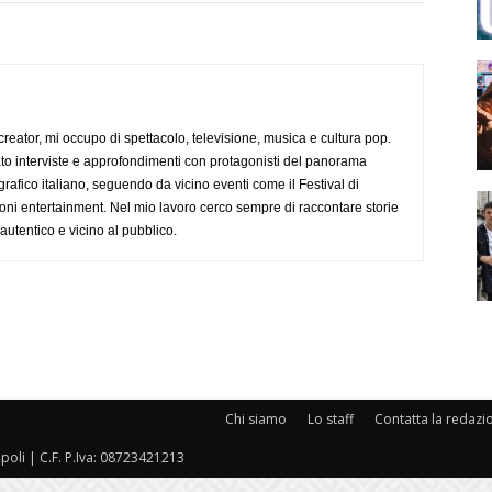
creator, mi occupo di spettacolo, televisione, musica e cultura pop.
ato interviste e approfondimenti con protagonisti del panorama
rafico italiano, seguendo da vicino eventi come il Festival di
oni entertainment. Nel mio lavoro cerco sempre di raccontare storie
, autentico e vicino al pubblico.
Chi siamo
Lo staff
Contatta la redazi
oli | C.F. P.Iva: 08723421213