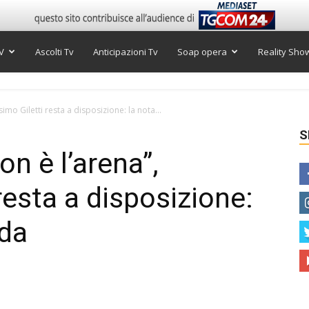
V
Ascolti Tv
Anticipazioni Tv
Soap opera
Reality Sho
mo Giletti resta a disposizione: la nota...
S
n è l’arena”,
resta a disposizione:
nda