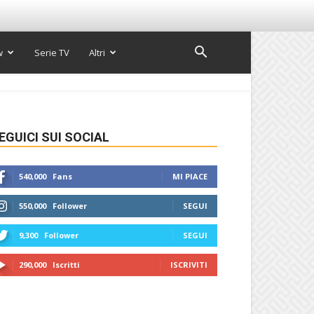
w
Serie TV
Altri
EGUICI SUI SOCIAL
540,000
Fans
MI PIACE
550,000
Follower
SEGUI
9,300
Follower
SEGUI
290,000
Iscritti
ISCRIVITI