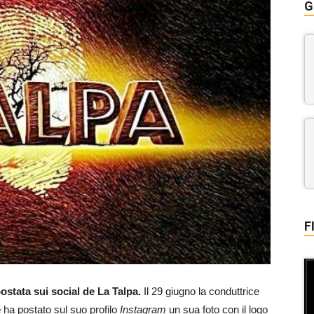
G
F
stata sui social de La Talpa.
Il 29 giugno la conduttrice
e
ha postato sul suo profilo
Instagram
un sua foto con il logo