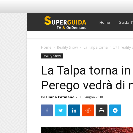
Super
Home
Guida T
Guida
Home
Reality Show
La Talpa torna in tv? Il realit
Reality Show
TV
La Talpa torna in t
Perego vedrà di 
Da
Eliana Catalano
-
30 Giugno 2018