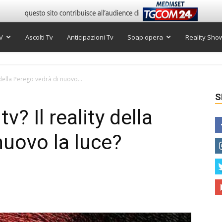
V
Ascolti Tv
Anticipazioni Tv
Soap opera
Reality Sho
y della Perego vedrà di nuovo...
S
v? Il reality della
nuovo la luce?