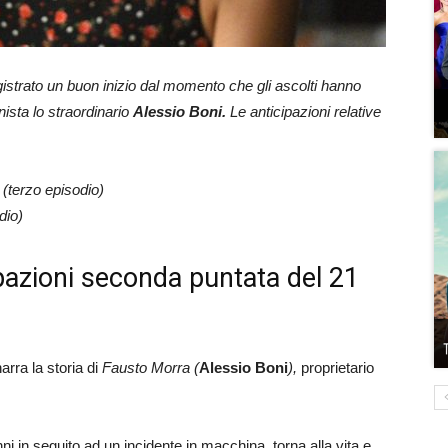
istrato un buon inizio dal momento che gli ascolti hanno
ista lo straordinario
Alessio Boni.
Le anticipazioni relative
 (terzo episodio)
dio)
ipazioni seconda puntata del 21
arra la storia di
Fausto Morra (
Alessio Boni
),
proprietario
ni in seguito ad un incidente in macchina, torna alla vita e