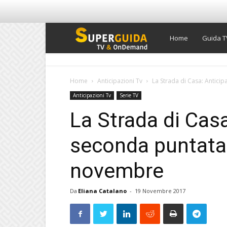
Super
Home
Guida T
Guida
Home
Anticipazioni Tv
La Strada di Casa: Antici
Anticipazioni Tv
Serie TV
TV
La Strada di Casa
seconda puntata 
novembre
Da
Eliana Catalano
-
19 Novembre 2017