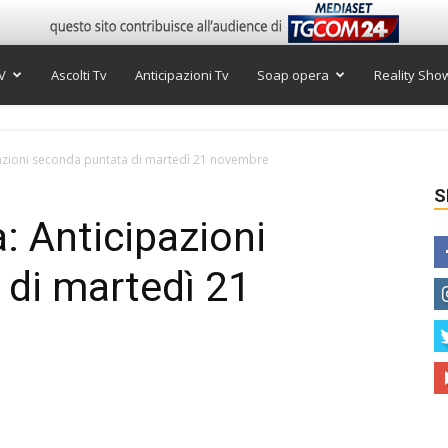
V
Ascolti Tv
Anticipazioni Tv
Soap opera
Reality Sho
pazioni seconda puntata di martedì 21 novembre
S
: Anticipazioni
di martedì 21