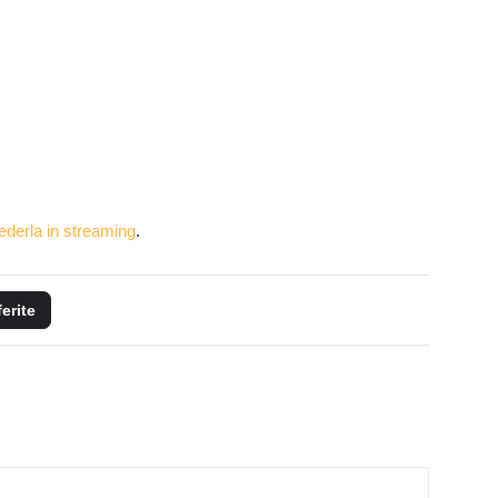
vederla in streaming
.
ferite