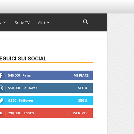
w
Serie TV
Altri
EGUICI SUI SOCIAL
540,000
Fans
MI PIACE
550,000
Follower
SEGUI
9,300
Follower
SEGUI
290,000
Iscritti
ISCRIVITI