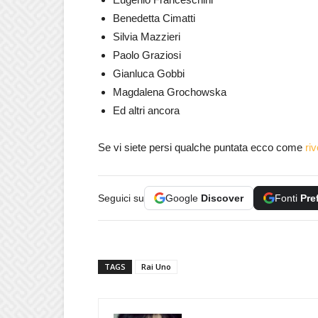
Benedetta Cimatti
Silvia Mazzieri
Paolo Graziosi
Gianluca Gobbi
Magdalena Grochowska
Ed altri ancora
Se vi siete persi qualche puntata ecco come
ri
Seguici su
Google
Discover
Fonti
Pre
TAGS
Rai Uno