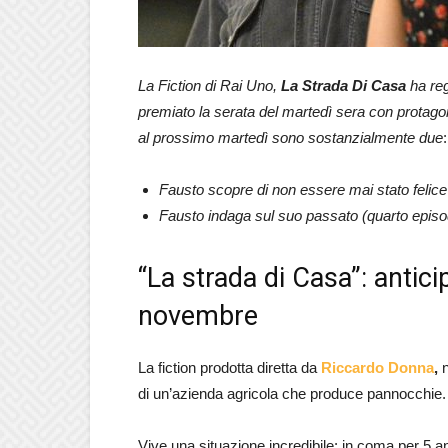
La Fiction di Rai Uno,
La Strada Di Casa
ha reg
premiato la serata del martedì sera con protagon
al prossimo martedì sono sostanzialmente due
:
Fausto scopre di non essere mai stato felice
Fausto indaga sul suo passato (quarto episo
“La strada di Casa”: antic
novembre
La fiction prodotta diretta da
Riccardo Donna
,
n
di un’azienda agricola che produce pannocchie.
Vive una situazione incredibile: in coma per 5 an