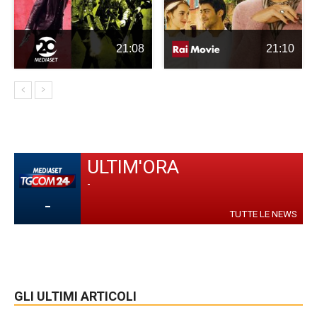
21:08
21:10
ULTIM'ORA
-
-
TUTTE LE NEWS
GLI ULTIMI ARTICOLI