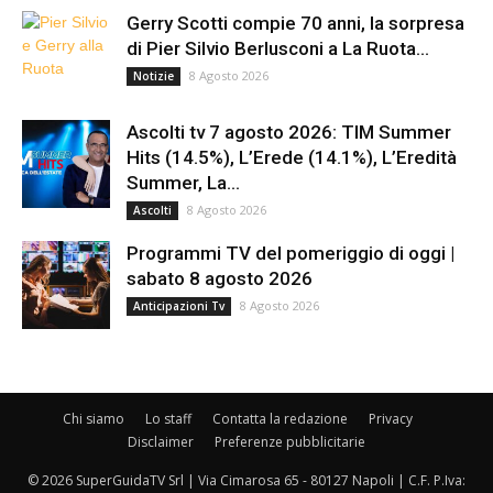
Gerry Scotti compie 70 anni, la sorpresa
di Pier Silvio Berlusconi a La Ruota...
8 Agosto 2026
Notizie
Ascolti tv 7 agosto 2026: TIM Summer
Hits (14.5%), L’Erede (14.1%), L’Eredità
Summer, La...
8 Agosto 2026
Ascolti
Programmi TV del pomeriggio di oggi |
sabato 8 agosto 2026
8 Agosto 2026
Anticipazioni Tv
Chi siamo
Lo staff
Contatta la redazione
Privacy
Disclaimer
Preferenze pubblicitarie
© 2026 SuperGuidaTV Srl | Via Cimarosa 65 - 80127 Napoli | C.F. P.Iva: