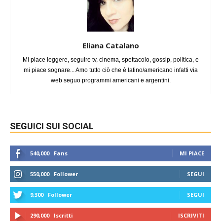
Eliana Catalano
Mi piace leggere, seguire tv, cinema, spettacolo, gossip, politica, e
mi piace sognare... Amo tutto ciò che è latino/americano infatti via
web seguo programmi americani e argentini.
SEGUICI SUI SOCIAL
540,000
Fans
MI PIACE
550,000
Follower
SEGUI
9,300
Follower
SEGUI
290,000
Iscritti
ISCRIVITI