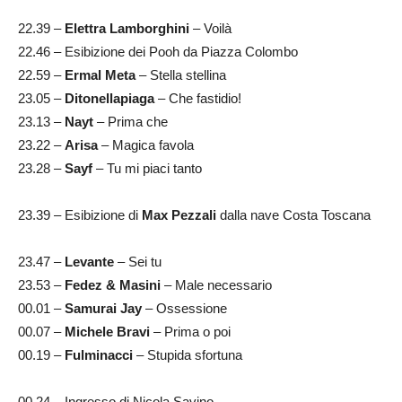
22.39 –
Elettra Lamborghini
– Voilà
22.46 – Esibizione dei Pooh da Piazza Colombo
22.59 –
Ermal Meta
– Stella stellina
23.05 –
Ditonellapiaga
– Che fastidio!
23.13 –
Nayt
– Prima che
23.22 –
Arisa
– Magica favola
23.28 –
Sayf
– Tu mi piaci tanto
23.39 – Esibizione di
Max Pezzali
dalla nave Costa Toscana
23.47 –
Levante
– Sei tu
23.53 –
Fedez & Masini
– Male necessario
00.01 –
Samurai Jay
– Ossessione
00.07 –
Michele Bravi
– Prima o poi
00.19 –
Fulminacci
– Stupida sfortuna
00.24 – Ingresso di Nicola Savino