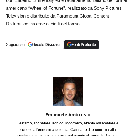
con Endemol Shine Italy ed è l’adattamento italiano del format
americano “Wheel of Fortune”, realizzato da Sony Pictures
Television e distribuito da Paramount Global Content
Distribution insieme ai diritti del format.
Seguici su
Google
Discover
Fonti
Preferite
Emanuele Ambrosio
Testardo, sognatore, ironico, logorroico, attento osservatore e
curioso all'ennesima potenza. Campano di origini, ma alla
continua ricerca del suo posto nel mondo si laurea in Scienze