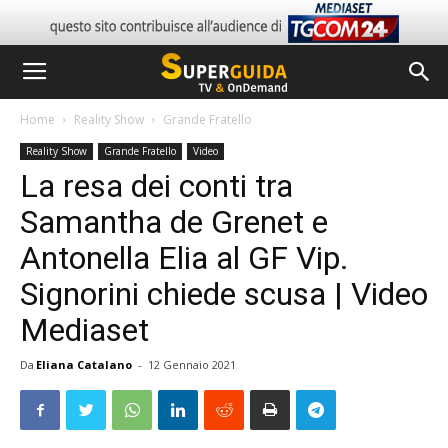
Home
Reality Show
Grande Fratello
Reality Show
Grande Fratello
Video
La resa dei conti tra
Samantha de Grenet e
Antonella Elia al GF Vip.
Signorini chiede scusa | Video
Mediaset
Da
Eliana Catalano
-
12 Gennaio 2021