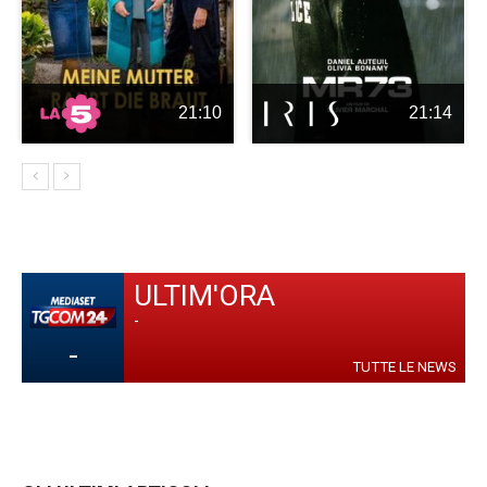
21:10
21:14
ULTIM'ORA
-
-
TUTTE LE NEWS