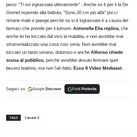
peso: “
Ti sei ingrassata ultimamente” .
Anche se lì per li la De
Grenet risponde alla battuta,
“Sono 20 cm più alta”
poi ci
rimane male e piange perchè se si è ingrassata è a causa dei
farmaci che prende per il tumore.
Antonella Elia replica,
che
anche lei ha toccato dal vivo la malattia, e non avrebbe mai
strumentalizzato una cosa così seria. Non avrebbe mai
toccato un tasto umano, doloroso e anche
Alfonso chiede
scusa al pubblico,
perchè avrebbe dovuto fermare quel
becero teatrino, ma non l’ah fatto.
Ecco Il Video Mediaset.
Seguici su
Google
Discover
Fonti
Preferite
TAGS
Canale 5