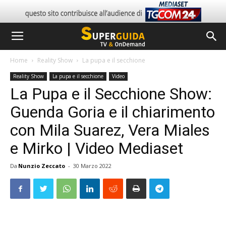
Home
Reality Show
La pupa e il secchione
Reality Show
La pupa e il secchione
Video
La Pupa e il Secchione Show:
Guenda Goria e il chiarimento
con Mila Suarez, Vera Miales
e Mirko | Video Mediaset
Da
Nunzio Zeccato
-
30 Marzo 2022