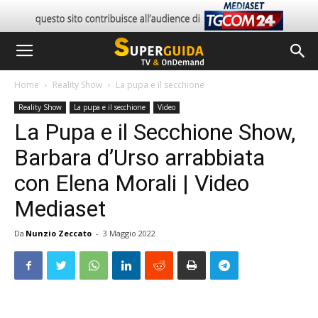
Home
Reality Show
La pupa e il secchione
Reality Show
La pupa e il secchione
Video
La Pupa e il Secchione Show,
Barbara d’Urso arrabbiata
con Elena Morali | Video
Mediaset
Da
Nunzio Zeccato
-
3 Maggio 2022