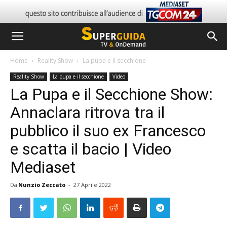
Home
Reality Show
La pupa e il secchione
Reality Show
La pupa e il secchione
Video
La Pupa e il Secchione Show:
Annaclara ritrova tra il
pubblico il suo ex Francesco
e scatta il bacio | Video
Mediaset
Da
Nunzio Zeccato
-
27 Aprile 2022