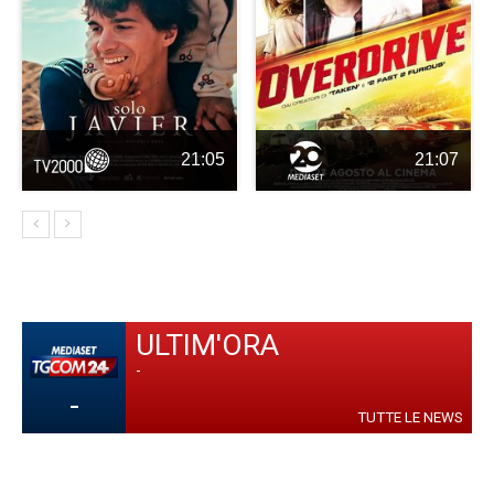
21:05
21:07
ULTIM'ORA
-
-
TUTTE LE NEWS