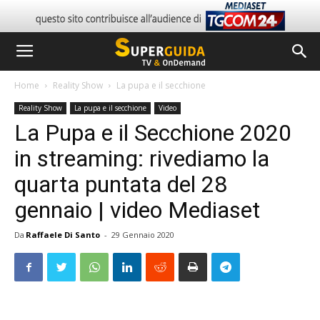
Home
Reality Show
La pupa e il secchione
Reality Show
La pupa e il secchione
Video
La Pupa e il Secchione 2020
in streaming: rivediamo la
quarta puntata del 28
gennaio | video Mediaset
Da
Raffaele Di Santo
-
29 Gennaio 2020