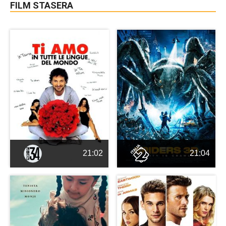
FILM STASERA
21:02
21:04