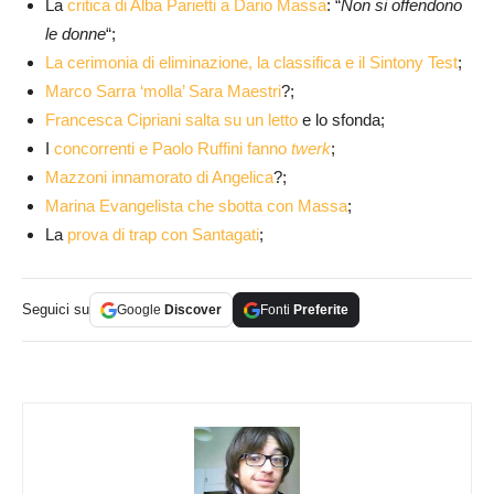
La
critica di Alba Parietti a Dario Massa
: “
Non si offendono
le donne
“;
La cerimonia di eliminazione, la classifica e il Sintony Test
;
Marco Sarra ‘molla’ Sara Maestri
?;
Francesca Cipriani salta su un letto
e lo sfonda;
I
concorrenti e Paolo Ruffini fanno
twerk
;
Mazzoni innamorato di Angelica
?;
Marina Evangelista che sbotta con Massa
;
La
prova di trap con Santagati
;
Seguici su
Google
Discover
Fonti
Preferite