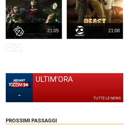
21:05
21:08
ULTIM'ORA
-
-
TUTTE LE NEWS
PROSSIMI PASSAGGI