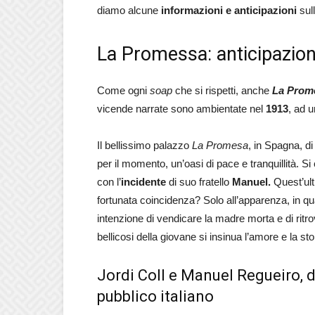
diamo alcune
informazioni e anticipazioni
sull
La Promessa: anticipazion
Come ogni
soap
che si rispetti, anche
La Prom
vicende narrate sono ambientate nel
1913
, ad 
Il bellissimo palazzo
La Promesa
, in Spagna, di
per il momento, un’oasi di pace e tranquillità. S
con l’
incidente
di suo fratello
Manuel.
Quest’ul
fortunata coincidenza? Solo all’apparenza, in q
intenzione di vendicare la madre morta e di ritr
bellicosi della giovane si insinua l’amore e la sto
Jordi Coll e Manuel Regueiro,
pubblico italiano