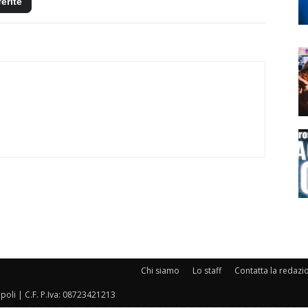
ferite
Chi siamo
Lo staff
Contatta la redazi
oli | C.F. P.Iva: 08723421213