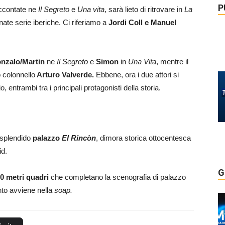
P
accontate ne
Il Segreto
e
Una vita
, sarà lieto di ritrovare in
La
nate serie iberiche. Ci riferiamo a
Jordi Coll e Manuel
nzalo/Martin
ne
Il Segreto
e
Simon
in
Una Vita
, mentre il
o colonnello
Arturo Valverde.
Ebbene, ora i due attori si
o, entrambi tra i principali protagonisti della storia.
 splendido
palazzo
El Rincòn
, dimora storica ottocentesca
id.
G
0 metri quadri
che completano la scenografia di palazzo
nto avviene nella
soap.