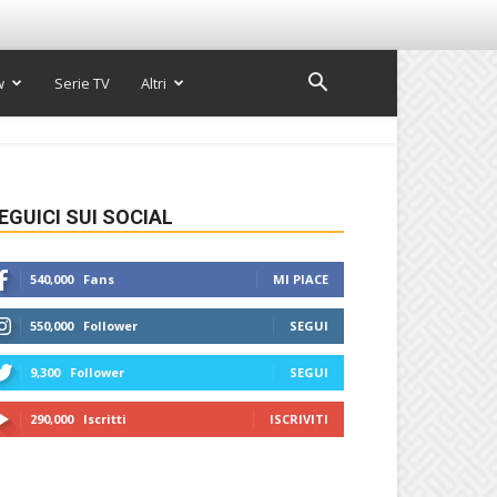
w
Serie TV
Altri
EGUICI SUI SOCIAL
540,000
Fans
MI PIACE
550,000
Follower
SEGUI
9,300
Follower
SEGUI
290,000
Iscritti
ISCRIVITI