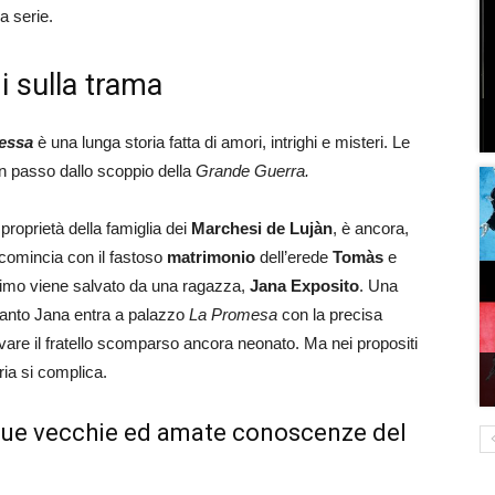
a serie.
i sulla trama
essa
è una lunga storia fatta di amori, intrighi e misteri. Le
un passo dallo scoppio della
Grande Guerra.
 proprietà della famiglia dei
Marchesi
de Lujàn
, è ancora,
i comincia con il fastoso
matrimonio
dell’erede
Tomàs
e
timo viene salvato da una ragazza,
Jana Exposito
. Una
uanto Jana entra a palazzo
La Promesa
con la precisa
ovare il fratello scomparso ancora neonato. Ma nei propositi
ria si complica.
 due vecchie ed amate conoscenze del