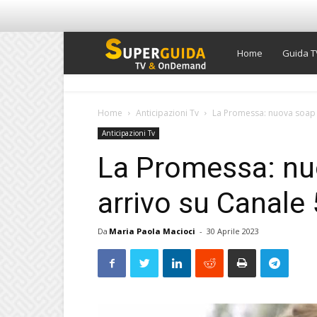
Super
Home
Guida T
Guida
Home
Anticipazioni Tv
La Promessa: nuova soap s
Anticipazioni Tv
TV
La Promessa: nu
arrivo su Canale 
Da
Maria Paola Macioci
-
30 Aprile 2023