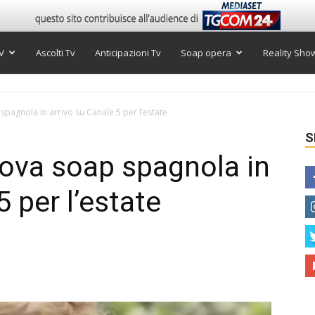
V
Ascolti Tv
Anticipazioni Tv
Soap opera
Reality Sho
pagnola in arrivo su Canale 5 per l’estate
S
ova soap spagnola in
5 per l’estate