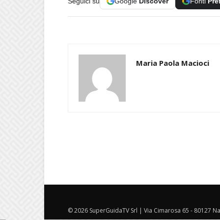
Seguici su
Google
Discover
Fonti
Pre
Maria Paola Macioci
© 2026 SuperGuidaTV Srl | Via Cimarosa 65 - 80127 Nap