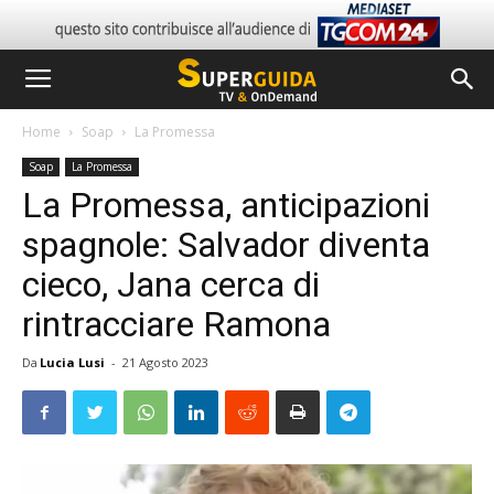
Home
Soap
La Promessa
Soap
La Promessa
La Promessa, anticipazioni
spagnole: Salvador diventa
cieco, Jana cerca di
rintracciare Ramona
Da
Lucia Lusi
-
21 Agosto 2023