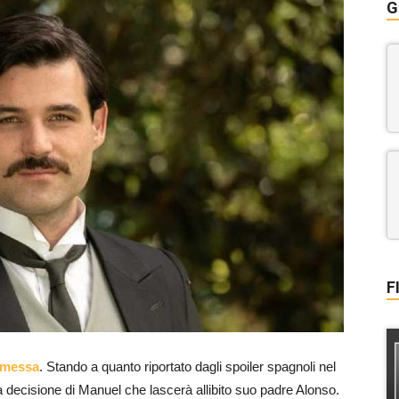
G
F
omessa
. Stando a quanto riportato dagli spoiler spagnoli nel
decisione di Manuel che lascerà allibito suo padre Alonso.