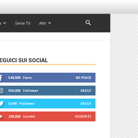
w
Serie TV
Altri
EGUICI SUI SOCIAL
540,000
Fans
MI PIACE
550,000
Follower
SEGUI
9,300
Follower
SEGUI
290,000
Iscritti
ISCRIVITI