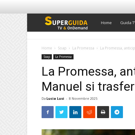
Super
Home
Guida T
Guida
Home
Soap
La Promessa
La Promessa, anticipa
Soap
La Promessa
TV
La Promessa, ant
Manuel si trasferi
Da
Lucia Lusi
-
8 Novembre 2025