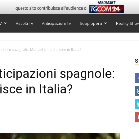
V
Ascolti Tv
Anticipazioni Tv
Soap opera
Reality Sho
zioni spagnole: Manuel si trasferisce in Italia?
S
icipazioni spagnole:
sce in Italia?