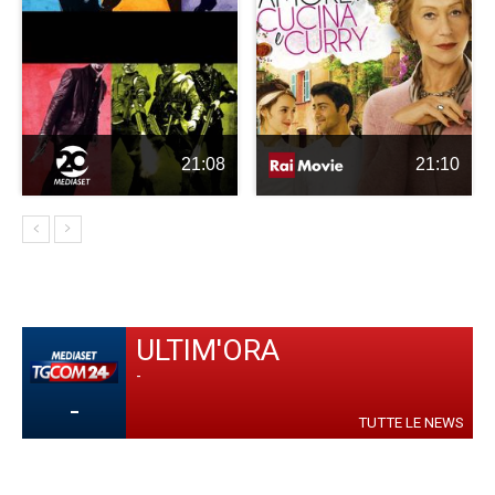
21:08
21:10
ULTIM'ORA
-
-
TUTTE LE NEWS