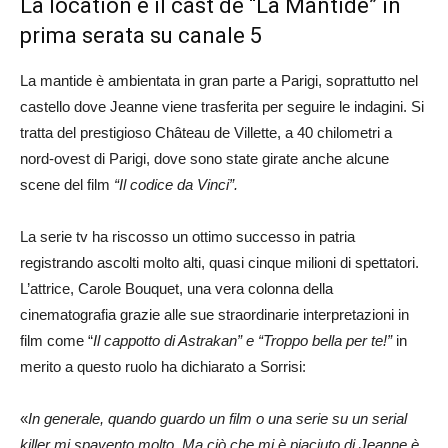
La location e il cast de “La Mantide” in
prima serata su canale 5
La mantide è ambientata in gran parte a Parigi, soprattutto nel
castello dove Jeanne viene trasferita per seguire le indagini. Si
tratta del prestigioso Château de Villette, a 40 chilometri a
nord-ovest di Parigi, dove sono state girate anche alcune
scene del film
“Il codice da Vinci”.
La serie tv ha riscosso un ottimo successo in patria
registrando ascolti molto alti, quasi cinque milioni di spettatori.
L’attrice, Carole Bouquet, una vera colonna della
cinematografia grazie alle sue straordinarie interpretazioni in
film come “
Il cappotto di Astrakan” e “Troppo bella per te!”
in
merito a questo ruolo ha dichiarato a Sorrisi:
«
In generale, quando guardo un film o una serie su un serial
killer mi spavento molto. Ma ciò che mi è piaciuto di Jeanne è