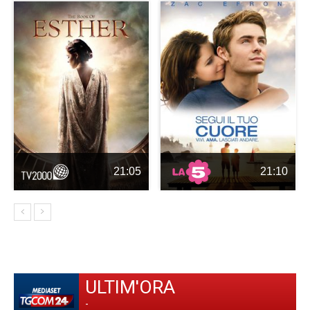
21:05
21:10
ULTIM'ORA
-