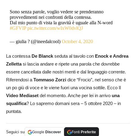
Sono senza parole, voglio vedere se prenderanno
provvedimenti nei confronti della contessa.
Dal mio punto di vista la gravità è uguale alla N-word
#GFVIP
pic.twitter.com/wIxW0dvlQJ
— giulia ? (@ineedalcool)
October 4, 2020
La contessa
De Blanck
seduta al tavolo con
Enock e Andrea
Zelletta
si lascia andare e ripete una parola che dovrebbe
essere cancellata dalle nostri menti e dal linguaggio corrente.
Riferendosi a
Tommaso Zorzi
dice “Frocio”, nel senso che è
un po giù di voce e le viene fuori una vocina sottile. Ecco Il
Video Mediaset
del momento. Anche per lei in arrivo
una
squalifica
? Lo sapremo domani sera – 5 ottobre 2020 – in
puntata.
Seguici su
Google
Discover
Fonti
Preferite