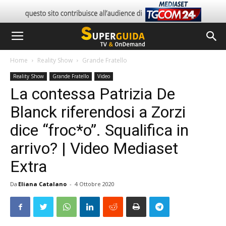
Home
Reality Show
Grande Fratello
Reality Show
Grande Fratello
Video
La contessa Patrizia De
Blanck riferendosi a Zorzi
dice “froc*o”. Squalifica in
arrivo? | Video Mediaset
Extra
Da
Eliana Catalano
-
4 Ottobre 2020