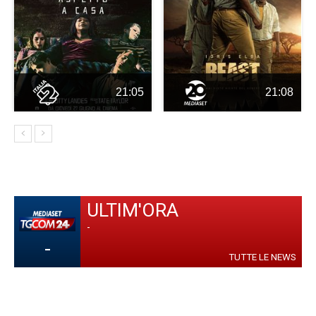
21:05
21:08
ULTIM'ORA
-
-
TUTTE LE NEWS