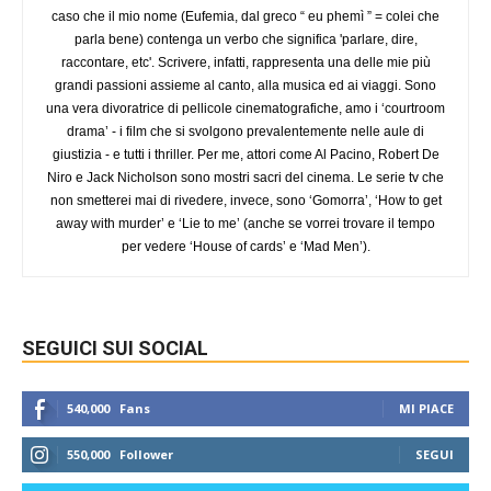
caso che il mio nome (Eufemia, dal greco “ eu phemì ” = colei che
parla bene) contenga un verbo che significa 'parlare, dire,
raccontare, etc'. Scrivere, infatti, rappresenta una delle mie più
grandi passioni assieme al canto, alla musica ed ai viaggi. Sono
una vera divoratrice di pellicole cinematografiche, amo i ‘courtroom
drama’ - i film che si svolgono prevalentemente nelle aule di
giustizia - e tutti i thriller. Per me, attori come Al Pacino, Robert De
Niro e Jack Nicholson sono mostri sacri del cinema. Le serie tv che
non smetterei mai di rivedere, invece, sono ‘Gomorra’, ‘How to get
away with murder’ e ‘Lie to me’ (anche se vorrei trovare il tempo
per vedere ‘House of cards’ e ‘Mad Men’).
SEGUICI SUI SOCIAL
540,000
Fans
MI PIACE
550,000
Follower
SEGUI