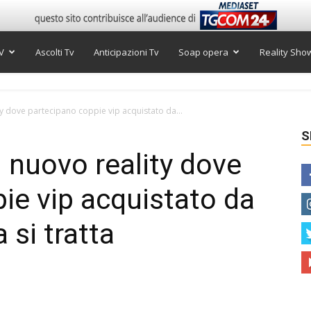
V
Ascolti Tv
Anticipazioni Tv
Soap opera
Reality Sho
ity dove partecipano coppie vip acquistato da...
S
l nuovo reality dove
ie vip acquistato da
 si tratta