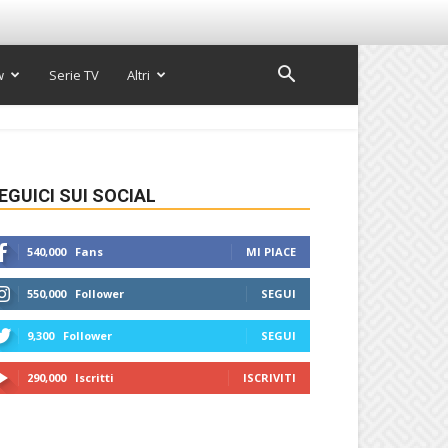
w
Serie TV
Altri
EGUICI SUI SOCIAL
540,000
Fans
MI PIACE
550,000
Follower
SEGUI
9,300
Follower
SEGUI
290,000
Iscritti
ISCRIVITI