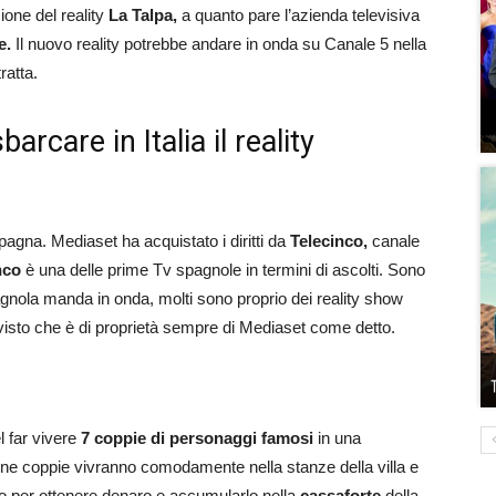
ione del reality
La Talpa,
a quanto pare l’azienda televisiva
e.
Il nuovo reality potrebbe andare in onda su Canale 5 nella
ratta.
rcare in Italia il reality
pagna. Mediaset ha acquistato i diritti da
Telecinco,
canale
nco
è una delle prime Tv spagnole in termini di ascolti. Sono
pagnola manda in onda, molti sono proprio dei reality show
, visto che è di proprietà sempre di Mediaset come detto.
l far vivere
7 coppie di personaggi famosi
in una
cune coppie vivranno comodamente nella stanze della villa e
no per ottenere denaro e accumularlo nella
cassaforte
della