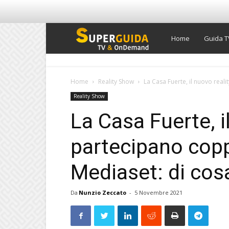
Super
Home
Guida T
Guida
Home
Reality Show
La Casa Fuerte, il nuovo real
Reality Show
TV
La Casa Fuerte, i
partecipano copp
Mediaset: di cosa
Da
Nunzio Zeccato
-
5 Novembre 2021