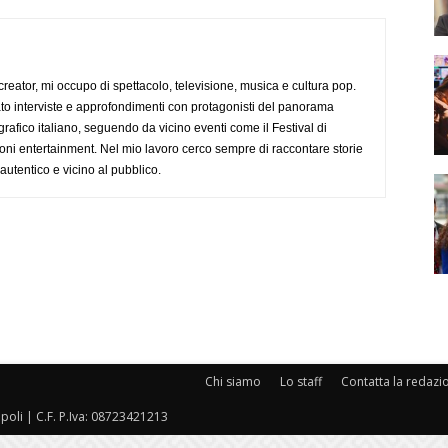
creator, mi occupo di spettacolo, televisione, musica e cultura pop.
ato interviste e approfondimenti con protagonisti del panorama
rafico italiano, seguendo da vicino eventi come il Festival di
oni entertainment. Nel mio lavoro cerco sempre di raccontare storie
, autentico e vicino al pubblico.
Chi siamo
Lo staff
Contatta la redazi
oli | C.F. P.Iva: 08723421213