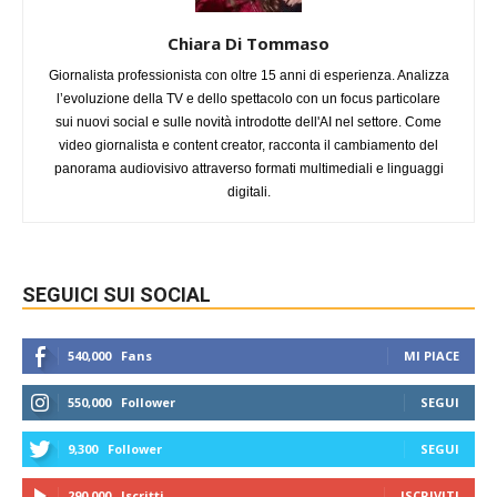
Chiara Di Tommaso
Giornalista professionista con oltre 15 anni di esperienza. Analizza
l’evoluzione della TV e dello spettacolo con un focus particolare
sui nuovi social e sulle novità introdotte dell'AI nel settore. Come
video giornalista e content creator, racconta il cambiamento del
panorama audiovisivo attraverso formati multimediali e linguaggi
digitali.
SEGUICI SUI SOCIAL
540,000
Fans
MI PIACE
550,000
Follower
SEGUI
9,300
Follower
SEGUI
290,000
Iscritti
ISCRIVITI