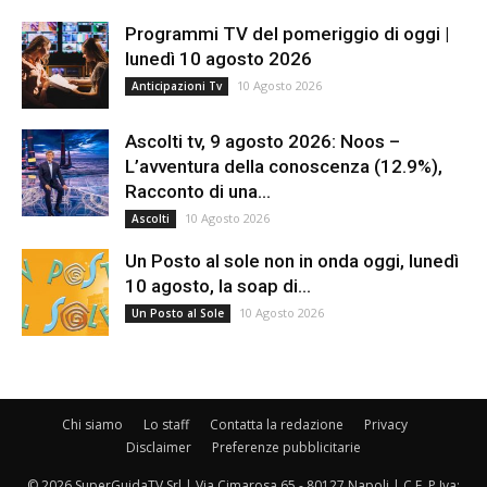
Programmi TV del pomeriggio di oggi |
lunedì 10 agosto 2026
10 Agosto 2026
Anticipazioni Tv
Ascolti tv, 9 agosto 2026: Noos –
L’avventura della conoscenza (12.9%),
Racconto di una...
10 Agosto 2026
Ascolti
Un Posto al sole non in onda oggi, lunedì
10 agosto, la soap di...
10 Agosto 2026
Un Posto al Sole
Chi siamo
Lo staff
Contatta la redazione
Privacy
Disclaimer
Preferenze pubblicitarie
© 2026 SuperGuidaTV Srl | Via Cimarosa 65 - 80127 Napoli | C.F. P.Iva: