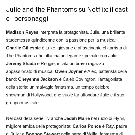
Julie and the Phantoms su Netflix: il cast
e i personaggi
Madison Reyes
interpreta la protagonista, Julie, una brillante
studentessa quindicenne con la passione per la musica;
Charlie Gillespie
è Luke, giovane e affascinante chitarrista di
The Phantoms che allaccia un legame speciale con Julie;
Jeremy Shada
è Reggie, in vita un bravo ragazzo
appassionato di musica;
Owen Joyner
è Alex, batterista della
band;
Cheyenne Jackson
è Caleb Covington, l’antagonista
della storia: un malvagio fantasma, un tempo celebre
showman di Hollywood, che vuole far affondare Julie e il suo
gruppo musicale.
Nel cast della serie Tv anche
Jadah Marie
nel ruolo di Flynn,
migliore amica della protagonista;
Carlos Ponce
è Ray, padre
di Julie; e
Booboo Stewart
nella parte di Willie, fantasma di