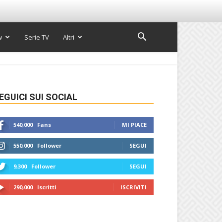
w
Serie TV
Altri
EGUICI SUI SOCIAL
540,000
Fans
MI PIACE
550,000
Follower
SEGUI
9,300
Follower
SEGUI
290,000
Iscritti
ISCRIVITI