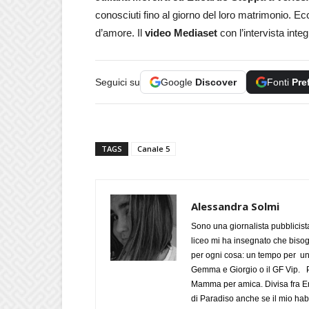
conosciuti fino al giorno del loro matrimonio. Ecco
d’amore. Il
video Mediaset
con l’intervista integ
Seguici su
Google
Discover
Fonti
Pre
TAGS
Canale 5
Alessandra Solmi
Sono una giornalista pubblicist
liceo mi ha insegnato che biso
per ogni cosa: un tempo per un
Gemma e Giorgio o il GF Vip. Po
Mamma per amica. Divisa fra Em
di Paradiso anche se il mio habi