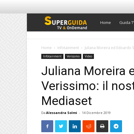
Super
Home
Guida T
Guida
Home
Infotainment
Juliana Moreira ed Edoardo S
Infotainment
Verissimo
Video
TV
Juliana Moreira 
Verissimo: il nos
Mediaset
Da
Alessandra Solmi
-
14 Dicembre 2019