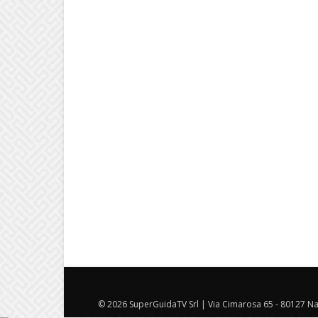
© 2026 SuperGuidaTV Srl | Via Cimarosa 65 - 80127 Nap