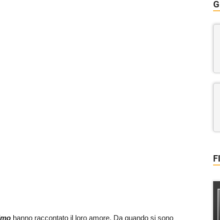
G
F
imo
hanno raccontato il loro amore. Da quando si sono