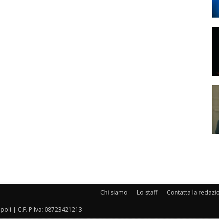
Chi siamo
Lo staff
Contatta la redazi
oli | C.F. P.Iva: 08723421213